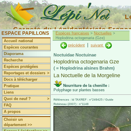
L
Carnets du Lépidoptériste Franç
ESPACE PAPILLONS
Espèces françaises
>
Noctuelles
>
Hoplodrina octogenaria (Gze)
Accueil national
|
précédent
suivant
Espèces courantes
Diaporama
Noctuidae Noctuinae
Recherche
Hoplodrina octogenaria Gze
Espèces protégées
( = Hoplodrina alsines Brahm)
Reportages et dossiers
>
La Noctuelle de la Morgeline
Docs à télécharger
Nourriture de la chenille :
Pratique
Polyphage sur plantes basses
Liens
Quoi de neuf ?
>
Références : Id TAXREF : n°249425 / Guide
Robineau (2007) : n°1148
FAQ
A propos
Choisir un
département >>