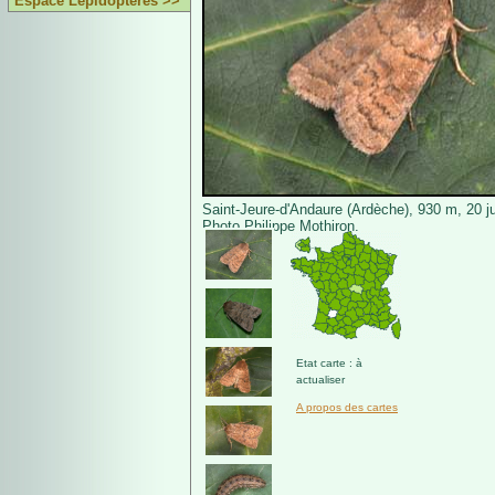
Espace Lépidoptères >>
Saint-Jeure-d'Andaure (Ardèche), 930 m, 20 ju
Photo Philippe Mothiron.
Etat carte : à
actualiser
A propos des cartes