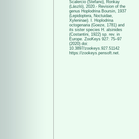
Scalercio (Stefano), Ronkay
(László), 2020.- Revision of the
genus Hoplodrina Boursin, 1937
(Lepidoptera, Noctuidae,
Xyleninae). I. Hoplodrina
octogenaria (Goeze, 1781) and
its sister species H. alsinides
(Costantini, 1922) sp. rev. in
Europe. ZooKeys 927: 75–97
(2020) doi:
10.3897/zookeys.927.51142
https://zookeys.pensoft.net.