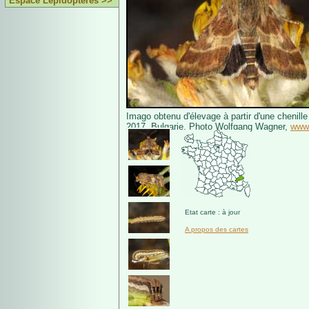
Espace Lépidoptères >>
Imago obtenu d'élevage à partir d'une chenille
2017, Bulgarie. Photo Wolfgang Wagner,
www.
Etat carte : à jour
A propos des cartes