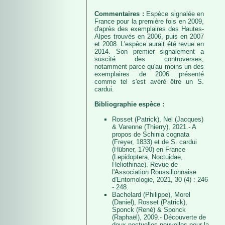
Commentaires :
Espèce signalée en
France pour la première fois en 2009,
d'après des exemplaires des Hautes-
Alpes trouvés en 2006, puis en 2007
et 2008. L'espèce aurait été revue en
2014. Son premier signalement a
suscité des controverses,
notamment parce qu'au moins un des
exemplaires de 2006 présenté
comme tel s'est avéré être un S.
cardui.
Bibliographie espèce :
Rosset (Patrick), Nel (Jacques)
& Varenne (Thierry), 2021.- A
propos de Schinia cognata
(Freyer, 1833) et de S. cardui
(Hübner, 1790) en France
(Lepidoptera, Noctuidae,
Heliothinae). Revue de
l'Association Roussillonnaise
d'Entomologie, 2021, 30 (4) : 246
- 248.
Bachelard (Philippe), Morel
(Daniel), Rosset (Patrick),
Sponck (René) & Sponck
(Raphaël), 2009.- Découverte de
deux noctuelles nouvelles pour la