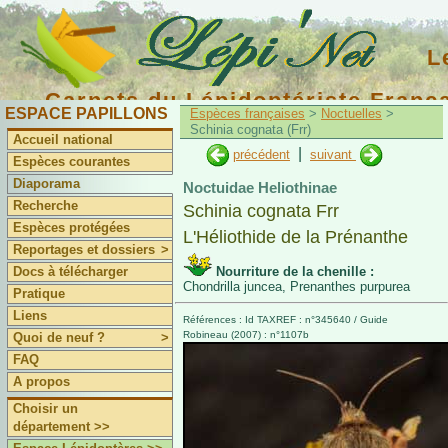
L
Carnets du Lépidoptériste Franç
ESPACE PAPILLONS
Espèces françaises
>
Noctuelles
>
Schinia cognata (Frr)
Accueil national
|
précédent
suivant
Espèces courantes
Diaporama
Noctuidae Heliothinae
Recherche
Schinia cognata Frr
Espèces protégées
L'Héliothide de la Prénanthe
Reportages et dossiers
>
Docs à télécharger
Nourriture de la chenille :
Chondrilla juncea, Prenanthes purpurea
Pratique
Liens
Références : Id TAXREF : n°345640 / Guide
Robineau (2007) : n°1107b
Quoi de neuf ?
>
FAQ
A propos
Choisir un
département >>