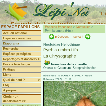
L
Carnets du Lépidoptériste Franç
ESPACE PAPILLONS
Espèces françaises
>
Noctuelles
>
Pyrrhia umbra (Hfn.)
Accueil national
|
précédent
suivant
Espèces courantes
Diaporama
Noctuidae Heliothinae
Recherche
Pyrrhia umbra Hfn.
Espèces protégées
La Chrysographe
Reportages et dossiers
>
Docs à télécharger
Nourriture de la chenille :
Ononis et Geranium, Scrophulariacées.
Pratique
Liens
Références : Id TAXREF : n°249317 / Guide
Robineau (2007) : n°1116
Quoi de neuf ?
>
FAQ
A propos
Choisir un
département >>