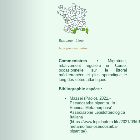
Etat carte : à jour
A propos des cartes
Commentaires :
Migratrice,
relativement régulière en Corse,
occasionnelle sur le littoral
méditerranéen et plus sporadique le
long des côtes atlantiques.
Bibliographie espèce :
Mazzei (Paolo), 2021.-
Pseudozarba bipartita. In :
Rubrica 'Metamorphosi'.
Associazone Lepidotterologica
Italiana
(https://www.lepidoptera.life/2021/09/01
metamorfosi-pseudozarba-
bipartita/).