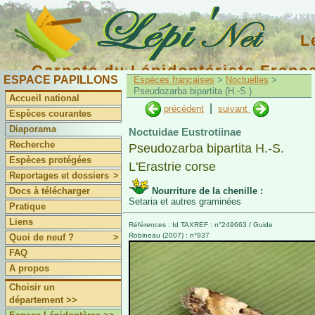
L
Carnets du Lépidoptériste Franç
ESPACE PAPILLONS
Espèces françaises
>
Noctuelles
>
Pseudozarba bipartita (H.-S.)
Accueil national
|
précédent
suivant
Espèces courantes
Diaporama
Noctuidae Eustrotiinae
Recherche
Pseudozarba bipartita H.-S.
Espèces protégées
L'Erastrie corse
Reportages et dossiers
>
Docs à télécharger
Nourriture de la chenille :
Setaria et autres graminées
Pratique
Liens
Références : Id TAXREF : n°249663 / Guide
Robineau (2007) : n°937
Quoi de neuf ?
>
FAQ
A propos
Choisir un
département >>