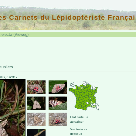
es Carnets du Lépidoptériste Françai
 electa (Vieweg)
eupliers
007) : n°917
Etat carte : à
actualiser
Voir texte ci-
dessous