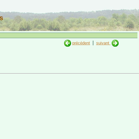
s
|
précédent
suivant