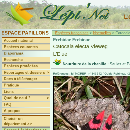
L
ESPACE PAPILLONS
Espèces françaises
>
Noctuelles
> Catocala
Erebidae Erebinae
Accueil national
Catocala electa Vieweg
Espèces courantes
Diaporama
L'Elue
Recherche
Nourriture de la chenille :
Saules et P
Espèces protégées
Reportages et dossiers
>
Références : Id TAXREF : n°346242 / Guide Robineau (2
Docs à télécharger
Pratique
Liens
Quoi de neuf ?
>
FAQ
A propos
Choisir un
département >>