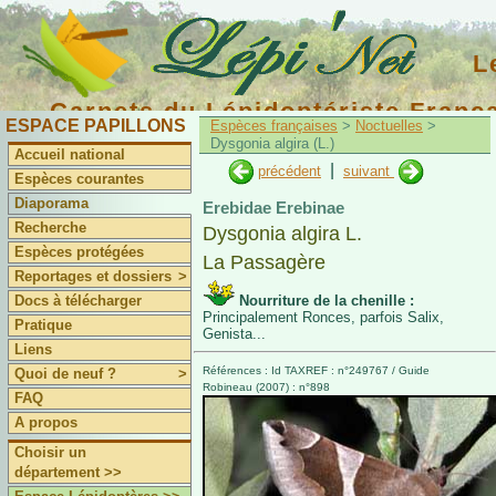
L
Carnets du Lépidoptériste Franç
ESPACE PAPILLONS
Espèces françaises
>
Noctuelles
>
Dysgonia algira (L.)
Accueil national
|
précédent
suivant
Espèces courantes
Diaporama
Erebidae Erebinae
Recherche
Dysgonia algira L.
Espèces protégées
La Passagère
Reportages et dossiers
>
Docs à télécharger
Nourriture de la chenille :
Principalement Ronces, parfois Salix,
Pratique
Genista...
Liens
Références : Id TAXREF : n°249767 / Guide
Quoi de neuf ?
>
Robineau (2007) : n°898
FAQ
A propos
Choisir un
département >>