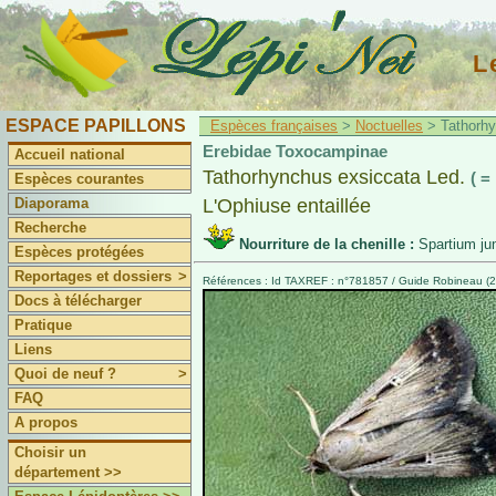
L
ESPACE PAPILLONS
Espèces françaises
>
Noctuelles
> Tathorhy
Erebidae Toxocampinae
Accueil national
Tathorhynchus exsiccata Led.
( =
Espèces courantes
Diaporama
L'Ophiuse entaillée
Recherche
Nourriture de la chenille :
Spartium j
Espèces protégées
Reportages et dossiers
>
Références : Id TAXREF : n°781857 / Guide Robineau (2
Docs à télécharger
Pratique
Liens
Quoi de neuf ?
>
FAQ
A propos
Choisir un
département >>