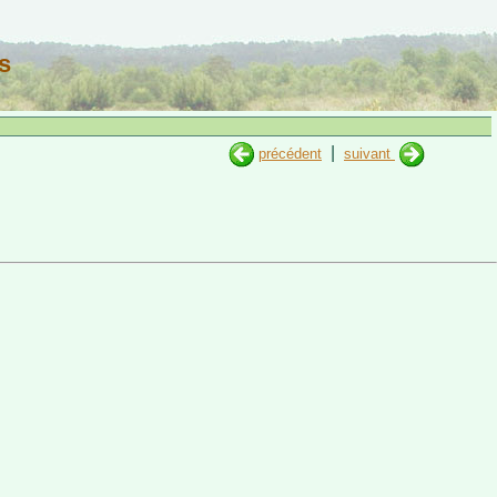
s
|
précédent
suivant