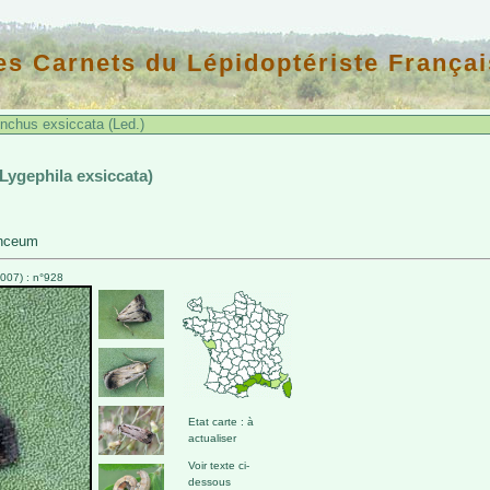
es Carnets du Lépidoptériste Françai
nchus exsiccata (Led.)
 Lygephila exsiccata)
unceum
007) : n°928
Etat carte : à
actualiser
Voir texte ci-
dessous