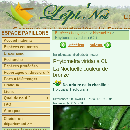
L
Carnets du Lépidoptériste Franç
ESPACE PAPILLONS
Espèces françaises
>
Noctuelles
>
Phytometra viridaria (Cl.)
Accueil national
|
précédent
suivant
Espèces courantes
Diaporama
Erebidae Boletobiinae
Recherche
Phytometra viridaria Cl.
Espèces protégées
La Noctuelle couleur de
Reportages et dossiers
>
bronze
Docs à télécharger
Nourriture de la chenille :
Pratique
Polygala, Pedicularis
Liens
Quoi de neuf ?
>
Références : Id TAXREF : n°249121 / Guide
Robineau (2007) : n°878
FAQ
A propos
Choisir un
département >>