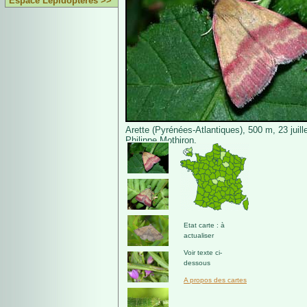
Espace Lépidoptères >>
Arette (Pyrénées-Atlantiques), 500 m, 23 juill
Philippe Mothiron.
Etat carte : à
actualiser
Voir texte ci-
dessous
A propos des cartes