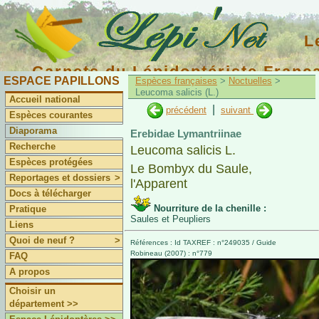
L
Carnets du Lépidoptériste Franç
ESPACE PAPILLONS
Espèces françaises
>
Noctuelles
>
Leucoma salicis (L.)
Accueil national
|
précédent
suivant
Espèces courantes
Diaporama
Erebidae Lymantriinae
Recherche
Leucoma salicis L.
Espèces protégées
Le Bombyx du Saule,
Reportages et dossiers
>
l'Apparent
Docs à télécharger
Nourriture de la chenille :
Pratique
Saules et Peupliers
Liens
Quoi de neuf ?
>
Références : Id TAXREF : n°249035 / Guide
Robineau (2007) : n°779
FAQ
A propos
Choisir un
département >>