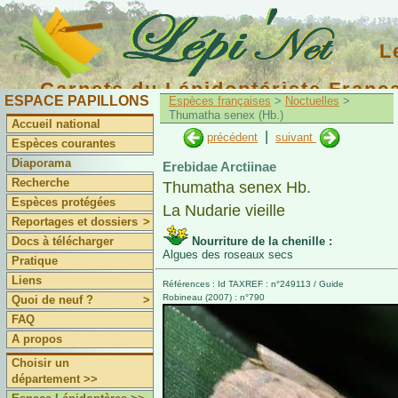
L
Carnets du Lépidoptériste Franç
ESPACE PAPILLONS
Espèces françaises
>
Noctuelles
>
Thumatha senex (Hb.)
Accueil national
|
précédent
suivant
Espèces courantes
Diaporama
Erebidae Arctiinae
Recherche
Thumatha senex Hb.
Espèces protégées
La Nudarie vieille
Reportages et dossiers
>
Docs à télécharger
Nourriture de la chenille :
Algues des roseaux secs
Pratique
Liens
Références : Id TAXREF : n°249113 / Guide
Robineau (2007) : n°790
Quoi de neuf ?
>
FAQ
A propos
Choisir un
département >>