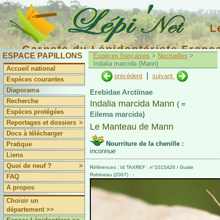
L
Carnets du Lépidoptériste Franç
ESPACE PAPILLONS
Espèces françaises
>
Noctuelles
>
Indalia marcida (Mann)
Accueil national
|
précédent
suivant
Espèces courantes
Diaporama
Erebidae Arctiinae
Recherche
Indalia marcida Mann
( =
Espèces protégées
Eilema marcida)
Reportages et dossiers
>
Le Manteau de Mann
Docs à télécharger
Nourriture de la chenille :
Pratique
inconnue
Liens
Quoi de neuf ?
>
Références : Id TAXREF : n°1015426 / Guide
Robineau (2007) : -
FAQ
A propos
Choisir un
département >>