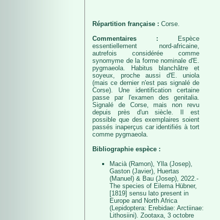
Répartition française :
Corse.
Commentaires :
Espèce
essentiellement nord-africaine,
autrefois considérée comme
synomyme de la forme nominale d'E.
pygmaeola. Habitus blanchâtre et
soyeux, proche aussi d'E. uniola
(mais ce dernier n'est pas signalé de
Corse). Une identification certaine
passe par l'examen des genitalia.
Signalé de Corse, mais non revu
depuis près d'un siècle. Il est
possible que des exemplaires soient
passés inaperçus car identifiés à tort
comme pygmaeola.
Bibliographie espèce :
Macià (Ramon), Ylla (Josep),
Gaston (Javier), Huertas
(Manuel) & Bau (Josep), 2022.-
The species of Eilema Hübner,
[1819] sensu lato present in
Europe and North Africa
(Lepidoptera: Erebidae: Arctiinae:
Lithosiini). Zootaxa, 3 octobre