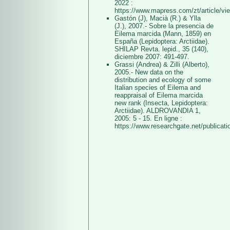
2022 :
https://www.mapress.com/zt/article/vi
Gastón (J), Macià (R.) & Ylla
(J.), 2007.- Sobre la presencia de
Eilema marcida (Mann, 1859) en
España (Lepidoptera: Arctiidae).
SHILAP Revta. lepid., 35 (140),
diciembre 2007: 491-497.
Grassi (Andrea) & Zilli (Alberto),
2005.- New data on the
distribution and ecology of some
Italian species of Eilema and
reappraisal of Eilema marcida
new rank (Insecta, Lepidoptera:
Arctiidae). ALDROVANDIA 1,
2005: 5 - 15. En ligne :
https://www.researchgate.net/publicat