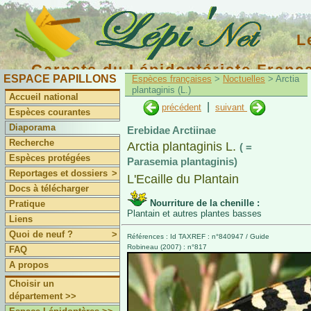
L
Carnets du Lépidoptériste Franç
ESPACE PAPILLONS
Espèces françaises
>
Noctuelles
> Arctia
plantaginis (L.)
Accueil national
|
précédent
suivant
Espèces courantes
Diaporama
Erebidae Arctiinae
Recherche
Arctia plantaginis L.
( =
Espèces protégées
Parasemia plantaginis)
Reportages et dossiers
>
L'Ecaille du Plantain
Docs à télécharger
Nourriture de la chenille :
Pratique
Plantain et autres plantes basses
Liens
Quoi de neuf ?
>
Références : Id TAXREF : n°840947 / Guide
Robineau (2007) : n°817
FAQ
A propos
Choisir un
département >>