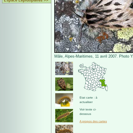
Espace Lépidoptères >>
Mâle, Alpes-Maritimes, 11 avril 2007. Photo Y
Etat carte : à
actualiser
Voir texte ci-
dessous
A propos des cartes