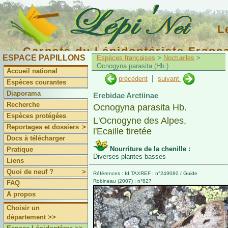
L
Carnets du Lépidoptériste Franç
ESPACE PAPILLONS
Espèces françaises
>
Noctuelles
>
Ocnogyna parasita (Hb.)
Accueil national
|
précédent
suivant
Espèces courantes
Diaporama
Erebidae Arctiinae
Recherche
Ocnogyna parasita Hb.
Espèces protégées
L'Ocnogyne des Alpes,
Reportages et dossiers
>
l'Ecaille tiretée
Docs à télécharger
Nourriture de la chenille :
Pratique
Diverses plantes basses
Liens
Quoi de neuf ?
>
Références : Id TAXREF : n°249080 / Guide
Robineau (2007) : n°827
FAQ
A propos
Choisir un
département >>