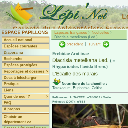
L
Carnets du Lépidoptériste Franç
ESPACE PAPILLONS
Espèces françaises
>
Noctuelles
>
Diacrisia metelkana (Led.)
Accueil national
|
précédent
suivant
Espèces courantes
Diaporama
Erebidae Arctiinae
Recherche
Diacrisia metelkana Led.
( =
Espèces protégées
Rhyparioides flavida Brem.)
Reportages et dossiers
>
L'Ecaille des marais
Docs à télécharger
Nourriture de la chenille :
Pratique
Taraxacum, Euphorbia, Caltha....
Liens
Quoi de neuf ?
>
Références : Id TAXREF : n°840932 / Guide
Robineau (2007) : n°833
FAQ
A propos
Choisir un
département >>