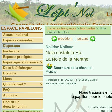
L
Carnets du Lépidoptériste Franç
ESPACE PAPILLONS
Espèces françaises
>
Noctuelles
> Nola
cristatula (Hb.)
Accueil national
|
précédent
suivant
Espèces courantes
Diaporama
Nolidae Nolinae
Recherche
Nola cristatula Hb.
Espèces protégées
La Nole de la Menthe
Reportages et dossiers
>
Docs à télécharger
Nourriture de la chenille :
Menthe
Pratique
Liens
Références : Id TAXREF : n°249836 / Guide
Robineau (2007) : n°1599
Quoi de neuf ?
>
FAQ
A propos
Choisir un
département >>