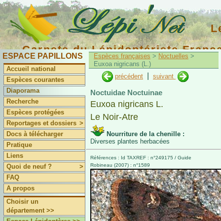
L
Carnets du Lépidoptériste Franç
ESPACE PAPILLONS
Espèces françaises
>
Noctuelles
>
Euxoa nigricans (L.)
Accueil national
|
précédent
suivant
Espèces courantes
Diaporama
Noctuidae Noctuinae
Recherche
Euxoa nigricans L.
Espèces protégées
Le Noir-Atre
Reportages et dossiers
>
Docs à télécharger
Nourriture de la chenille :
Diverses plantes herbacées
Pratique
Liens
Références : Id TAXREF : n°249175 / Guide
Robineau (2007) : n°1589
Quoi de neuf ?
>
FAQ
A propos
Choisir un
département >>