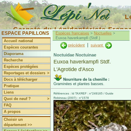
L
Carnets du Lépidoptériste Franç
ESPACE PAPILLONS
Espèces françaises
>
Noctuelles
>
Euxoa haverkampfi (Stdf.)
Accueil national
|
précédent
suivant
Espèces courantes
Diaporama
Noctuidae Noctuinae
Recherche
Euxoa haverkampfi Stdf.
Espèces protégées
L'Agrotide d'Asco
Reportages et dossiers
>
Docs à télécharger
Nourriture de la chenille :
Graminées et plantes basses.
Pratique
Liens
Références : Id TAXREF : n°249165 / Guide
Robineau (2007) : n°1578
Quoi de neuf ?
>
FAQ
A propos
Choisir un
département >>