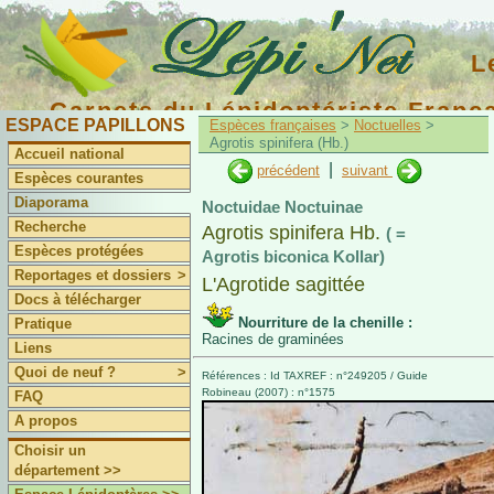
L
Carnets du Lépidoptériste Franç
ESPACE PAPILLONS
Espèces françaises
>
Noctuelles
>
Agrotis spinifera (Hb.)
Accueil national
|
précédent
suivant
Espèces courantes
Diaporama
Noctuidae Noctuinae
Recherche
Agrotis spinifera Hb.
( =
Espèces protégées
Agrotis biconica Kollar)
Reportages et dossiers
>
L'Agrotide sagittée
Docs à télécharger
Nourriture de la chenille :
Pratique
Racines de graminées
Liens
Quoi de neuf ?
>
Références : Id TAXREF : n°249205 / Guide
Robineau (2007) : n°1575
FAQ
A propos
Choisir un
département >>