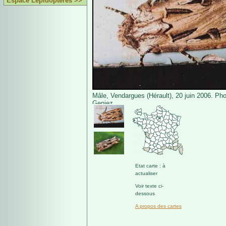
Espace Lépidoptères >>
Mâle, Vendargues (Hérault), 20 juin 2006. Pho
Geniez.
Etat carte : à
actualiser
Voir texte ci-
dessous
A propos des cartes