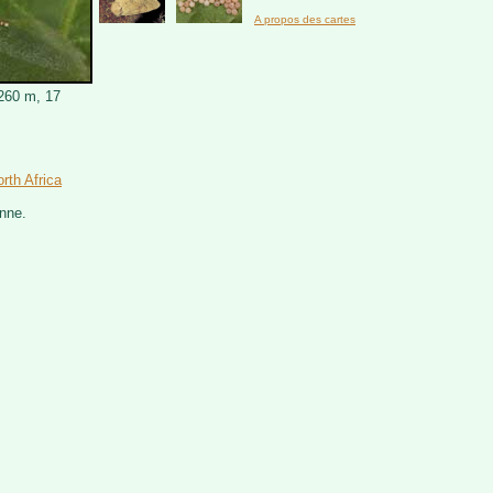
A propos des cartes
1260 m, 17
rth Africa
nne.