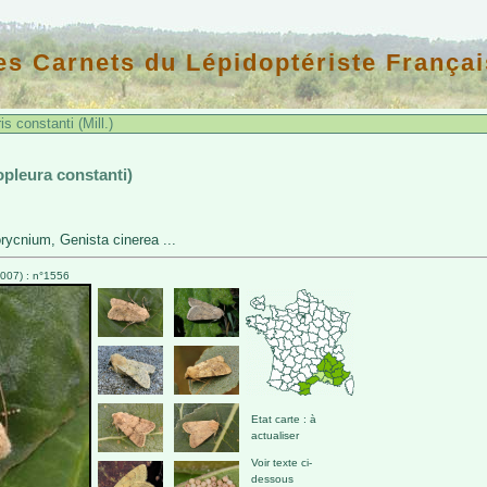
es Carnets du Lépidoptériste Françai
s constanti (Mill.)
opleura constanti)
ycnium, Genista cinerea ...
007) : n°1556
Etat carte : à
actualiser
Voir texte ci-
dessous