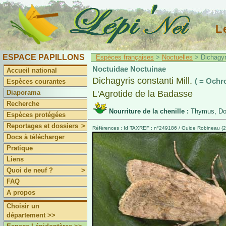
L
ESPACE PAPILLONS
Espèces françaises
>
Noctuelles
> Dichagyri
Noctuidae Noctuinae
Accueil national
Dichagyris constanti Mill.
( = Ochr
Espèces courantes
Diaporama
L'Agrotide de la Badasse
Recherche
Nourriture de la chenille :
Thymus, Dor
Espèces protégées
Reportages et dossiers
>
Références : Id TAXREF : n°249186 / Guide Robineau (2
Docs à télécharger
Pratique
Liens
Quoi de neuf ?
>
FAQ
A propos
Choisir un
département >>