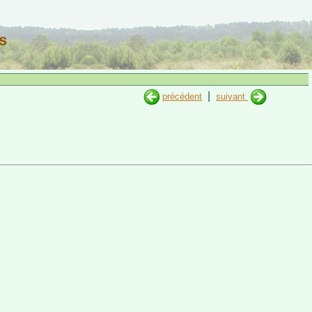
s
|
précédent
suivant