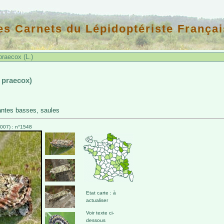
es Carnets du Lépidoptériste Françai
raecox (L.)
 praecox)
antes basses, saules
007) : n°1548
Etat carte : à
actualiser
Voir texte ci-
dessous