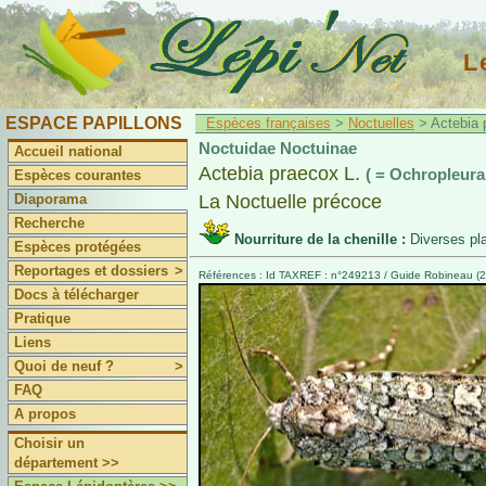
L
ESPACE PAPILLONS
Espèces françaises
>
Noctuelles
> Actebia p
Noctuidae Noctuinae
Accueil national
Actebia praecox L.
( = Ochropleura
Espèces courantes
Diaporama
La Noctuelle précoce
Recherche
Nourriture de la chenille :
Diverses pl
Espèces protégées
Reportages et dossiers
>
Références : Id TAXREF : n°249213 / Guide Robineau (2
Docs à télécharger
Pratique
Liens
Quoi de neuf ?
>
FAQ
A propos
Choisir un
département >>