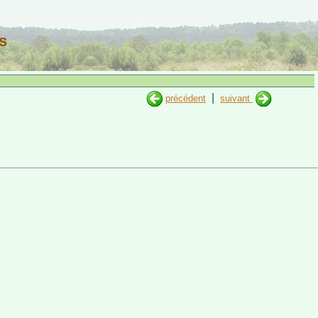
s
|
précédent
suivant