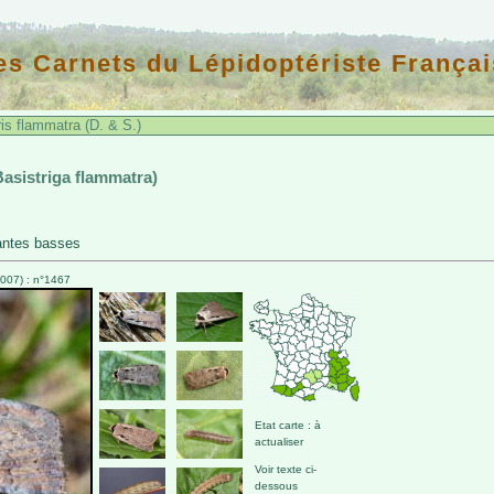
es Carnets du Lépidoptériste Françai
is flammatra (D. & S.)
Basistriga flammatra)
antes basses
007) : n°1467
Etat carte : à
actualiser
Voir texte ci-
dessous