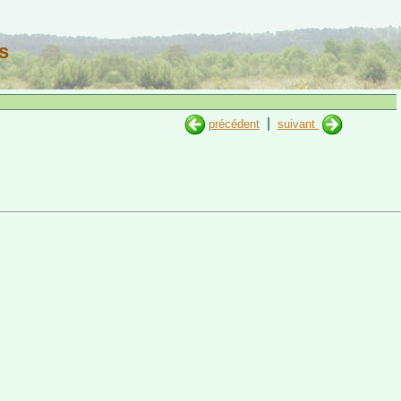
s
|
précédent
suivant