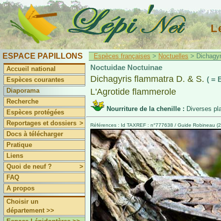
L
ESPACE PAPILLONS
Espèces françaises
>
Noctuelles
> Dichagyr
Noctuidae Noctuinae
Accueil national
Dichagyris flammatra D. & S.
( = 
Espèces courantes
Diaporama
L'Agrotide flammerole
Recherche
Nourriture de la chenille :
Diverses pl
Espèces protégées
Reportages et dossiers
>
Références : Id TAXREF : n°777638 / Guide Robineau (2
Docs à télécharger
Pratique
Liens
Quoi de neuf ?
>
FAQ
A propos
Choisir un
département >>