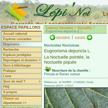
L
Carnets du Lépidoptériste Franç
ESPACE PAPILLONS
Espèces françaises
>
Noctuelles
>
Eugnorisma depuncta (L.)
Accueil national
|
précédent
suivant
Espèces courantes
Diaporama
Noctuidae Noctuinae
Recherche
Eugnorisma depuncta L.
Espèces protégées
La Noctuelle pointée, la
Reportages et dossiers
>
Noctuelle piquée
Docs à télécharger
Nourriture de la chenille :
Pratique
Primula et Rumex surtout
Liens
Quoi de neuf ?
>
Références : Id TAXREF : n°249263 / Guide
Robineau (2007) : n°1517
FAQ
A propos
Choisir un
département >>