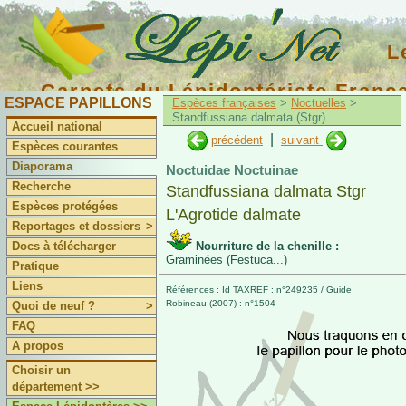
L
Carnets du Lépidoptériste Franç
ESPACE PAPILLONS
Espèces françaises
>
Noctuelles
>
Standfussiana dalmata (Stgr)
Accueil national
|
précédent
suivant
Espèces courantes
Diaporama
Noctuidae Noctuinae
Recherche
Standfussiana dalmata Stgr
Espèces protégées
L'Agrotide dalmate
Reportages et dossiers
>
Docs à télécharger
Nourriture de la chenille :
Graminées (Festuca...)
Pratique
Liens
Références : Id TAXREF : n°249235 / Guide
Robineau (2007) : n°1504
Quoi de neuf ?
>
FAQ
A propos
Choisir un
département >>