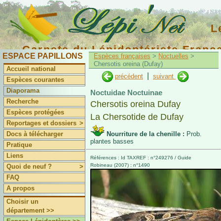
L
Carnets du Lépidoptériste Franç
ESPACE PAPILLONS
Espèces françaises
>
Noctuelles
>
Chersotis oreina (Dufay)
Accueil national
|
précédent
suivant
Espèces courantes
Diaporama
Noctuidae Noctuinae
Recherche
Chersotis oreina Dufay
Espèces protégées
La Chersotide de Dufay
Reportages et dossiers
>
Docs à télécharger
Nourriture de la chenille :
Prob.
plantes basses
Pratique
Liens
Références : Id TAXREF : n°249276 / Guide
Robineau (2007) : n°1490
Quoi de neuf ?
>
FAQ
A propos
Choisir un
département >>