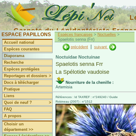
L
Carnets du Lépidoptériste Franç
ESPACE PAPILLONS
Espèces françaises
>
Noctuelles
>
Spaelotis senna (Frr)
Accueil national
|
précédent
suivant
Espèces courantes
Diaporama
Noctuidae Noctuinae
Recherche
Spaelotis senna Frr
Espèces protégées
La Spélotide vaudoise
Reportages et dossiers
>
Docs à télécharger
Nourriture de la chenille :
Artemisia
Pratique
Liens
Références : Id TAXREF : n°249240 / Guide
Robineau (2007) : n°1512
Quoi de neuf ?
>
FAQ
A propos
Choisir un
département >>