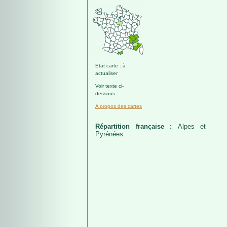
Etat carte : à
actualiser
Voir texte ci-
dessous
A propos des cartes
Répartition française :
Alpes et
Pyrénées.