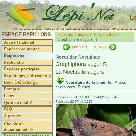
L
Carnets du Lépidoptériste Franç
ESPACE PAPILLONS
Espèces françaises
>
Noctuelles
>
Graphiphora augur (F.)
Accueil national
|
précédent
suivant
Espèces courantes
Diaporama
Noctuidae Noctuinae
Recherche
Graphiphora augur F.
Espèces protégées
La Noctuelle augure
Reportages et dossiers
>
Docs à télécharger
Nourriture de la chenille :
Arbres
et arbustes, Rumex.
Pratique
Liens
Références : Id TAXREF : n°249259 / Guide
Robineau (2007) : n°1515
Quoi de neuf ?
>
FAQ
A propos
Choisir un
département >>