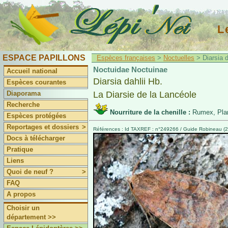
L
ESPACE PAPILLONS
Espèces françaises
>
Noctuelles
> Diarsia d
Noctuidae Noctuinae
Accueil national
Diarsia dahlii Hb.
Espèces courantes
Diaporama
La Diarsie de la Lancéole
Recherche
Nourriture de la chenille :
Rumex, Plan
Espèces protégées
Reportages et dossiers
>
Références : Id TAXREF : n°249266 / Guide Robineau (2
Docs à télécharger
Pratique
Liens
Quoi de neuf ?
>
FAQ
A propos
Choisir un
département >>