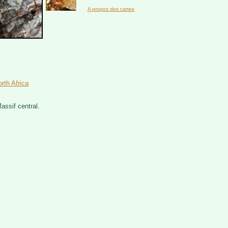
A propos des cartes
rth Africa
assif central.