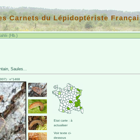
es Carnets du Lépidoptériste Françai
ahlii (Hb.)
tain, Saules...
007) : n°1468
Etat carte : à
actualiser
Voir texte ci-
dessous