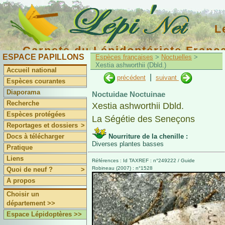
L
Carnets du Lépidoptériste Franç
ESPACE PAPILLONS
Espèces françaises
>
Noctuelles
>
Xestia ashworthii (Dbld.)
Accueil national
|
précédent
suivant
Espèces courantes
Diaporama
Noctuidae Noctuinae
Recherche
Xestia ashworthii Dbld.
Espèces protégées
La Ségétie des Seneçons
Reportages et dossiers
>
Docs à télécharger
Nourriture de la chenille :
Diverses plantes basses
Pratique
Liens
Références : Id TAXREF : n°249222 / Guide
Robineau (2007) : n°1528
Quoi de neuf ?
>
A propos
Choisir un
département >>
Espace Lépidoptères >>