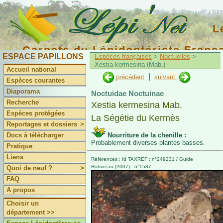
L
Carnets du Lépidoptériste Franç
ESPACE PAPILLONS
Espèces françaises
>
Noctuelles
>
Xestia kermesina (Mab.)
Accueil national
|
précédent
suivant
Espèces courantes
Diaporama
Noctuidae Noctuinae
Recherche
Xestia kermesina Mab.
Espèces protégées
La Ségétie du Kermès
Reportages et dossiers
>
Docs à télécharger
Nourriture de la chenille :
Probablement diverses plantes basses.
Pratique
Liens
Références : Id TAXREF : n°249231 / Guide
Robineau (2007) : n°1537
Quoi de neuf ?
>
FAQ
A propos
Choisir un
département >>