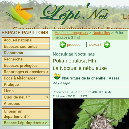
L
Carnets du Lépidoptériste Franç
ESPACE PAPILLONS
Espèces françaises
>
Noctuelles
> Polia
nebulosa (Hfn.)
Accueil national
|
précédent
suivant
Espèces courantes
Diaporama
Noctuidae Noctuinae
Recherche
Polia nebulosa Hfn.
Espèces protégées
La Noctuelle nébuleuse
Reportages et dossiers
>
Docs à télécharger
Nourriture de la chenille :
Assez
polyphage
Pratique
Liens
Références : Id TAXREF : n°249450 / Guide
Robineau (2007) : n°1371
Quoi de neuf ?
>
A propos
Choisir un
département >>
Espace Lépidoptères >>