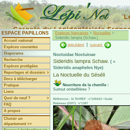
L
Carnets du Lépidoptériste Franç
ESPACE PAPILLONS
Espèces françaises
>
Noctuelles
>
Sideridis lampra (Schaw.)
Accueil national
|
précédent
suivant
Espèces courantes
Diaporama
Noctuidae Noctuinae
Recherche
Sideridis lampra Schaw.
( =
Espèces protégées
Sideridis anapheles Nye)
Reportages et dossiers
>
La Noctuelle du Séséli
Docs à télécharger
Nourriture de la chenille :
Pratique
Surtout ombellifères ?
Liens
Quoi de neuf ?
>
Références : Id TAXREF : n°249443 / Guide
Robineau (2007) : n°1387
FAQ
A propos
Choisir un
département >>