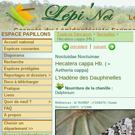
L
Carnets du Lépidoptériste Franç
ESPACE PAPILLONS
Espèces françaises
>
Noctuelles
>
Hecatera cappa (Hb.)
Accueil national
|
précédent
suivant
Espèces courantes
Diaporama
Noctuidae Noctuinae
Recherche
Hecatera cappa Hb.
( =
Espèces protégées
Aetheria cappa)
Reportages et dossiers
>
L'Hadène des Dauphinelles
Docs à télécharger
Nourriture de la chenille :
Pratique
Delphinium
Liens
Quoi de neuf ?
>
Références : Id TAXREF : n°249470 / Guide
Robineau (2007) : n°1399
FAQ
A propos
Choisir un
département >>