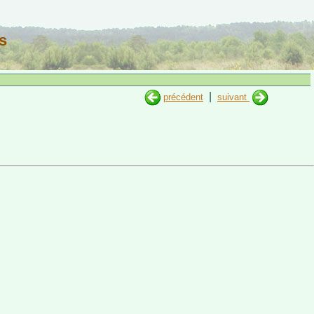
s
|
précédent
suivant