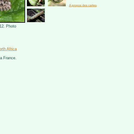
A propos des cartes
012. Photo
rth Africa
la France.