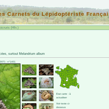
es Carnets du Lépidoptériste Françai
cruris (Hfn.)
cées, surtout Melandrium album
007) : n°1401
Etat carte : à
actualiser
Voir texte ci-
dessous