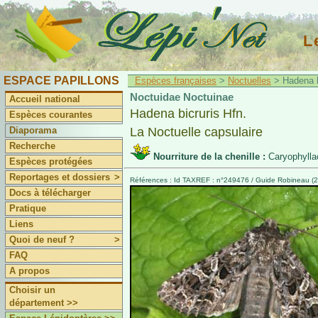
L
ESPACE PAPILLONS
Espèces françaises
>
Noctuelles
> Hadena bi
Noctuidae Noctuinae
Accueil national
Hadena bicruris Hfn.
Espèces courantes
Diaporama
La Noctuelle capsulaire
Recherche
Nourriture de la chenille :
Caryophylla
Espèces protégées
Reportages et dossiers
>
Références : Id TAXREF : n°249476 / Guide Robineau (2
Docs à télécharger
Pratique
Liens
Quoi de neuf ?
>
FAQ
A propos
Choisir un
département >>