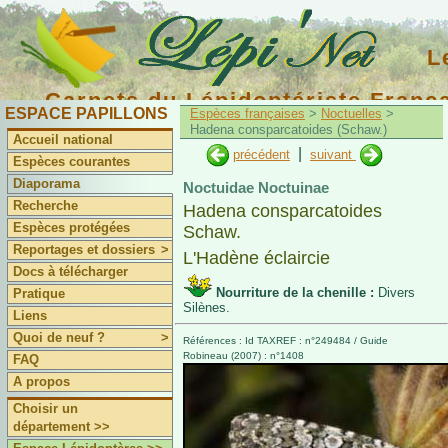
L
Carnets du Lépidoptériste Franç
ESPACE PAPILLONS
Espèces françaises
>
Noctuelles
>
Hadena consparcatoides (Schaw.)
Accueil national
|
précédent
suivant
Espèces courantes
Diaporama
Noctuidae Noctuinae
Recherche
Hadena consparcatoides
Espèces protégées
Schaw.
Reportages et dossiers
>
L'Hadène éclaircie
Docs à télécharger
Nourriture de la chenille :
Divers
Pratique
Silènes.
Liens
Quoi de neuf ?
>
Références : Id TAXREF : n°249484 / Guide
Robineau (2007) : n°1408
FAQ
A propos
Choisir un
département >>