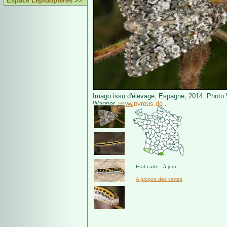
Espace Lépidoptères >>
Imago issu d'élevage, Espagne, 2014. Photo
Wagner,
www.pyrgus.de
.
Etat carte : à jour
A propos des cartes