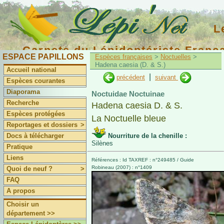
L
Carnets du Lépidoptériste Franç
ESPACE PAPILLONS
Espèces françaises
>
Noctuelles
>
Hadena caesia (D. & S.)
Accueil national
|
précédent
suivant
Espèces courantes
Diaporama
Noctuidae Noctuinae
Recherche
Hadena caesia D. & S.
Espèces protégées
La Noctuelle bleue
Reportages et dossiers
>
Docs à télécharger
Nourriture de la chenille :
Silènes
Pratique
Liens
Références : Id TAXREF : n°249485 / Guide
Robineau (2007) : n°1409
Quoi de neuf ?
>
FAQ
A propos
Choisir un
département >>