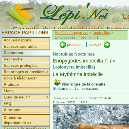
L
Carnets du Lépidoptériste Franç
ESPACE PAPILLONS
Espèces françaises
>
Noctuelles
>
Eriopygodes imbecilla (F.)
Accueil national
|
précédent
suivant
Espèces courantes
Diaporama
Noctuidae Noctuinae
Recherche
Eriopygodes imbecilla F.
( =
Espèces protégées
Lasionycta imbecilla)
Reportages et dossiers
>
La Mythimne imbécile
Docs à télécharger
Nourriture de la chenille :
Pratique
Stellaires et div. herbacées
Liens
Quoi de neuf ?
>
Références : Id TAXREF : n°774052 / Guide
Robineau (2007) : n°1419
FAQ
A propos
Choisir un
département >>