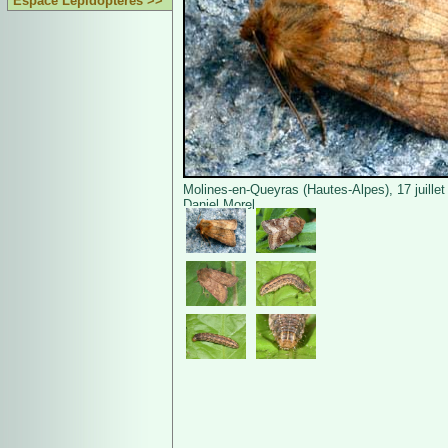
Espace Lépidoptères >>
Molines-en-Queyras (Hautes-Alpes), 17 juille
Daniel Morel.