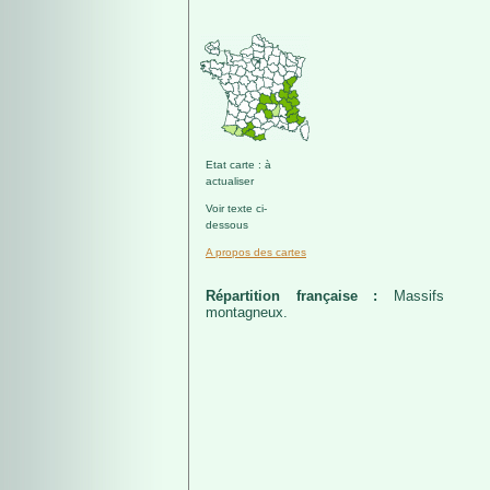
Etat carte : à
actualiser
Voir texte ci-
dessous
A propos des cartes
Répartition française :
Massifs
montagneux.