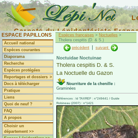
L
Carnets du Lépidoptériste Franç
ESPACE PAPILLONS
Espèces françaises
>
Noctuelles
>
Tholera cespitis (D. & S.)
Accueil national
|
précédent
suivant
Espèces courantes
Diaporama
Noctuidae Noctuinae
Recherche
Tholera cespitis D. & S.
Espèces protégées
La Noctuelle du Gazon
Reportages et dossiers
>
Docs à télécharger
Nourriture de la chenille :
Graminées
Pratique
Liens
Références : Id TAXREF : n°249441 / Guide
Robineau (2007) : n°1421
Quoi de neuf ?
>
FAQ
A propos
Choisir un
département >>