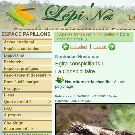
L
Carnets du Lépidoptériste Franç
ESPACE PAPILLONS
Espèces françaises
>
Noctuelles
> Egira
conspicillaris (L.)
Accueil national
|
précédent
suivant
Espèces courantes
Diaporama
Noctuidae Noctuinae
Recherche
Egira conspicillaris L.
Espèces protégées
La Conspicillaire
Reportages et dossiers
>
Docs à télécharger
Nourriture de la chenille :
Assez
polyphage
Pratique
Liens
Références : Id TAXREF : n°249582 / Guide
Robineau (2007) : n°1462
Quoi de neuf ?
>
FAQ
A propos
Choisir un
département >>