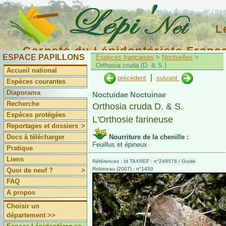
L
Carnets du Lépidoptériste Franç
ESPACE PAPILLONS
Espèces françaises
>
Noctuelles
>
Orthosia cruda (D. & S.)
Accueil national
|
précédent
suivant
Espèces courantes
Diaporama
Noctuidae Noctuinae
Recherche
Orthosia cruda D. & S.
Espèces protégées
L'Orthosie farineuse
Reportages et dossiers
>
Docs à télécharger
Nourriture de la chenille :
Feuillus et épineux
Pratique
Liens
Références : Id TAXREF : n°249576 / Guide
Robineau (2007) : n°1450
Quoi de neuf ?
>
FAQ
A propos
Choisir un
département >>