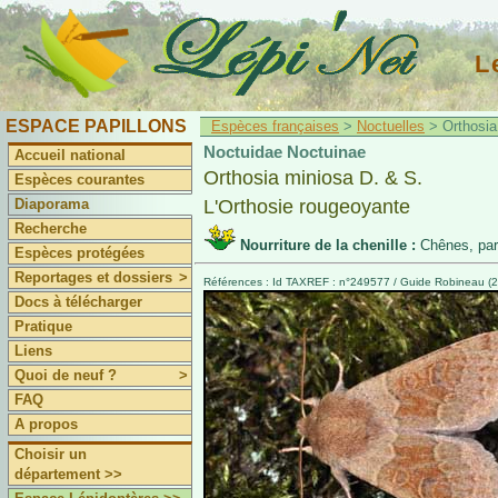
L
ESPACE PAPILLONS
Espèces françaises
>
Noctuelles
> Orthosia
Noctuidae Noctuinae
Accueil national
Orthosia miniosa D. & S.
Espèces courantes
Diaporama
L'Orthosie rougeoyante
Recherche
Nourriture de la chenille :
Chênes, par
Espèces protégées
Reportages et dossiers
>
Références : Id TAXREF : n°249577 / Guide Robineau (2
Docs à télécharger
Pratique
Liens
Quoi de neuf ?
>
FAQ
A propos
Choisir un
département >>