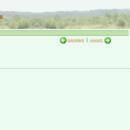
s
|
précédent
suivant