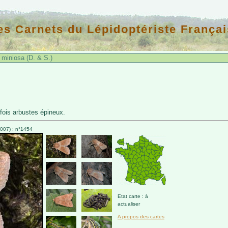
es Carnets du Lépidoptériste Françai
 miniosa (D. & S.)
fois arbustes épineux.
007) : n°1454
Etat carte : à
actualiser
A propos des cartes