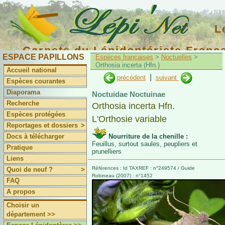
L
Carnets du Lépidoptériste Franç
ESPACE PAPILLONS
Espèces françaises
>
Noctuelles
>
Orthosia incerta (Hfn.)
Accueil national
|
précédent
suivant
Espèces courantes
Diaporama
Noctuidae Noctuinae
Recherche
Orthosia incerta Hfn.
Espèces protégées
L'Orthosie variable
Reportages et dossiers
>
Docs à télécharger
Nourriture de la chenille :
Feuillus, surtout saules, peupliers et
Pratique
prunelliers
Liens
Références : Id TAXREF : n°249574 / Guide
Quoi de neuf ?
>
Robineau (2007) : n°1452
FAQ
A propos
Choisir un
département >>