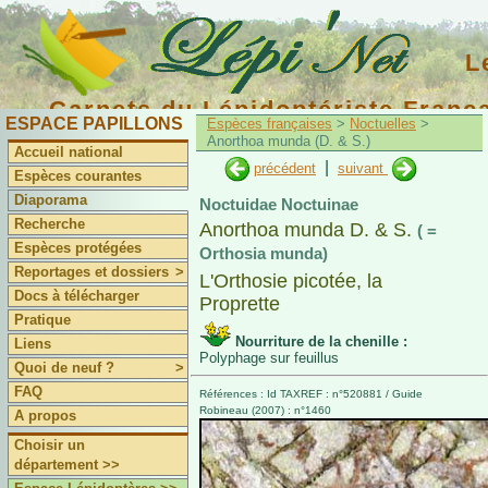
L
Carnets du Lépidoptériste Franç
ESPACE PAPILLONS
Espèces françaises
>
Noctuelles
>
Anorthoa munda (D. & S.)
Accueil national
|
précédent
suivant
Espèces courantes
Diaporama
Noctuidae Noctuinae
Recherche
Anorthoa munda D. & S.
( =
Espèces protégées
Orthosia munda)
Reportages et dossiers
>
L'Orthosie picotée, la
Docs à télécharger
Proprette
Pratique
Nourriture de la chenille :
Liens
Polyphage sur feuillus
Quoi de neuf ?
>
FAQ
Références : Id TAXREF : n°520881 / Guide
Robineau (2007) : n°1460
A propos
Choisir un
département >>