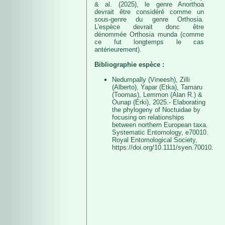
& al. (2025), le genre Anorthoa
devrait être considéré comme un
sous-genre du genre Orthosia.
L'espèce devrait donc être
dénommée Orthosia munda (comme
ce fut longtemps le cas
antérieurement).
Bibliographie espèce :
Nedumpally (Vineesh), Zilli
(Alberto), Yapar (Etka), Tamaru
(Toomas), Lemmon (Alan R.) &
Ounap (Erki), 2025.- Elaborating
the phylogeny of Noctuidae by
focusing on relationships
between northern European taxa.
Systematic Entomology, e70010.
Royal Entomological Society,
https://doi.org/10.1111/syen.70010.