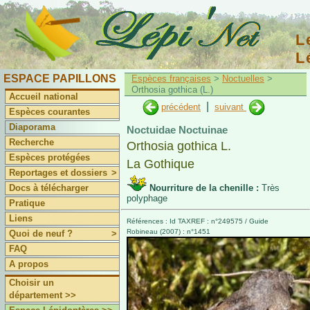
L
L
ESPACE PAPILLONS
Espèces françaises
>
Noctuelles
>
Orthosia gothica (L.)
Accueil national
|
précédent
suivant
Espèces courantes
Diaporama
Noctuidae Noctuinae
Recherche
Orthosia gothica L.
Espèces protégées
La Gothique
Reportages et dossiers
>
Docs à télécharger
Nourriture de la chenille :
Très
polyphage
Pratique
Liens
Références : Id TAXREF : n°249575 / Guide
Robineau (2007) : n°1451
Quoi de neuf ?
>
FAQ
A propos
Choisir un
département >>