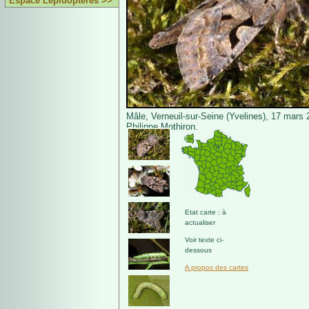
Espace Lépidoptères >>
Mâle, Verneuil-sur-Seine (Yvelines), 17 mars
Philippe Mothiron.
Etat carte : à
actualiser
Voir texte ci-
dessous
A propos des cartes