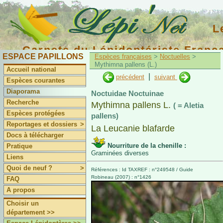
L
Carnets du Lépidoptériste Franç
ESPACE PAPILLONS
Espèces françaises
>
Noctuelles
>
Mythimna pallens (L.)
Accueil national
|
précédent
suivant
Espèces courantes
Diaporama
Noctuidae Noctuinae
Recherche
Mythimna pallens L.
( = Aletia
Espèces protégées
pallens)
Reportages et dossiers
>
La Leucanie blafarde
Docs à télécharger
Nourriture de la chenille :
Pratique
Graminées diverses
Liens
Quoi de neuf ?
>
Références : Id TAXREF : n°249548 / Guide
Robineau (2007) : n°1426
FAQ
A propos
Choisir un
département >>