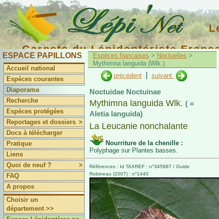
L
Carnets du Lépidoptériste Franç
ESPACE PAPILLONS
Espèces françaises
>
Noctuelles
>
Mythimna languida (Wlk.)
Accueil national
|
précédent
suivant
Espèces courantes
Diaporama
Noctuidae Noctuinae
Recherche
Mythimna languida Wlk.
( =
Espèces protégées
Aletia languida)
Reportages et dossiers
>
La Leucanie nonchalante
Docs à télécharger
Nourriture de la chenille :
Pratique
Polyphage sur Plantes basses.
Liens
Quoi de neuf ?
>
Références : Id TAXREF : n°345987 / Guide
Robineau (2007) : n°1440
FAQ
A propos
Choisir un
département >>