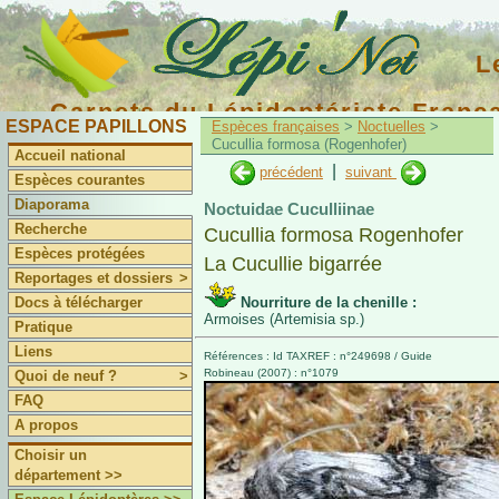
L
Carnets du Lépidoptériste Franç
ESPACE PAPILLONS
Espèces françaises
>
Noctuelles
>
Cucullia formosa (Rogenhofer)
Accueil national
|
précédent
suivant
Espèces courantes
Diaporama
Noctuidae Cuculliinae
Recherche
Cucullia formosa Rogenhofer
Espèces protégées
La Cucullie bigarrée
Reportages et dossiers
>
Docs à télécharger
Nourriture de la chenille :
Armoises (Artemisia sp.)
Pratique
Liens
Références : Id TAXREF : n°249698 / Guide
Robineau (2007) : n°1079
Quoi de neuf ?
>
FAQ
A propos
Choisir un
département >>