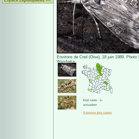
Espace Lépidoptères >>
Environs de Creil (Oise), 18 juin 1989. Photo
Wambeke.
Etat carte : à
actualiser
A propos des cartes