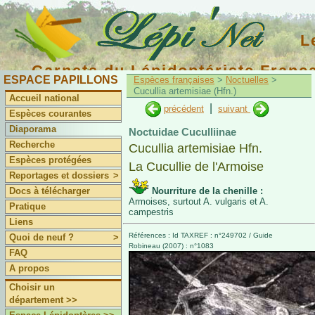
L
Carnets du Lépidoptériste Franç
ESPACE PAPILLONS
Espèces françaises
>
Noctuelles
>
Cucullia artemisiae (Hfn.)
Accueil national
|
précédent
suivant
Espèces courantes
Diaporama
Noctuidae Cuculliinae
Recherche
Cucullia artemisiae Hfn.
Espèces protégées
La Cucullie de l'Armoise
Reportages et dossiers
>
Docs à télécharger
Nourriture de la chenille :
Armoises, surtout A. vulgaris et A.
Pratique
campestris
Liens
Références : Id TAXREF : n°249702 / Guide
Quoi de neuf ?
>
Robineau (2007) : n°1083
FAQ
A propos
Choisir un
département >>