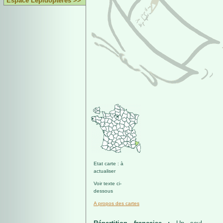
Espace Lépidoptères >>
Etat carte : à
actualiser
Voir texte ci-
dessous
A propos des cartes