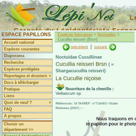
L
Carnets du Lépidoptériste Franç
ESPACE PAPILLONS
Espèces françaises
>
Noctuelles
>
Cucullia reisseri (Brsn)
Accueil national
|
précédent
suivant
Espèces courantes
Diaporama
Noctuidae Cuculliinae
Recherche
Cucullia reisseri Brsn
( =
Espèces protégées
Shargacucullia reisseri)
Reportages et dossiers
>
La Cucullie niçoise
Docs à télécharger
Nourriture de la chenille :
Pratique
Verbascum sp.
Liens
Quoi de neuf ?
>
Références : Id TAXREF : n°716463 / Guide
Robineau (2007) : -
FAQ
A propos
Choisir un
département >>