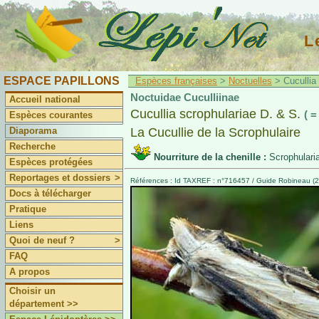
L
ESPACE PAPILLONS
Espèces françaises
>
Noctuelles
> Cucullia 
Noctuidae Cuculliinae
Accueil national
Cucullia scrophulariae D. & S.
( =
Espèces courantes
Diaporama
La Cucullie de la Scrophulaire
Recherche
Nourriture de la chenille :
Scrophulari
Espèces protégées
Reportages et dossiers
>
Références : Id TAXREF : n°716457 / Guide Robineau (2
Docs à télécharger
Pratique
Liens
Quoi de neuf ?
>
FAQ
A propos
Choisir un
département >>