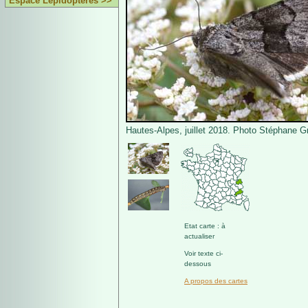
Espace Lépidoptères >>
Hautes-Alpes, juillet 2018. Photo Stéphane Gr
Etat carte : à
actualiser
Voir texte ci-
dessous
A propos des cartes