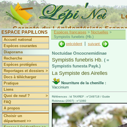
L
Carnets du Lépidoptériste Franç
ESPACE PAPILLONS
Espèces françaises
>
Noctuelles
>
Sympistis funebris (Hb.)
Accueil national
|
précédent
suivant
Espèces courantes
Diaporama
Noctuidae Oncocnemidinae
Recherche
Sympistis funebris Hb.
( =
Espèces protégées
Sympistis funesta Payk.)
Reportages et dossiers
>
La Sympiste des Airelles
Docs à télécharger
Nourriture de la chenille :
Pratique
Vaccinium
Liens
Quoi de neuf ?
>
Références : Id TAXREF : n°249718 / Guide
Robineau (2007) : n°1060
FAQ
A propos
Choisir un
département >>